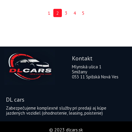
1
2
3
4
5
Kontakt
Mlynská ulica 1
Smižany
053 11 Spišská Nová Ves
DL cars
Zabezpečujeme komplexné služby pri predaji aj kúpe
jazdených vozidiel (ohodnotenie, leasing, poistenie)
© 2023 dlcars.sk