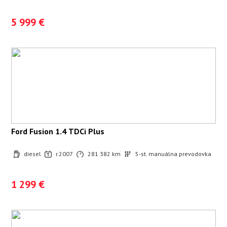
5 999 €
Ford Fusion 1.4 TDCi Plus
diesel
r.2007
281 382 km
5-st. manuálna prevodovka
1 299 €