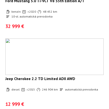
Ford Mustang 5.0 Ti-VCT V8 55th Edition A/T
benzín
r.2020
48 452 km
10-st. automatická prevodovka
32 999 €
Jeep Cherokee 2.2 TD Limited ADII AWD
diesel
r.2015
246 904 km
automatická prevodovka
12 999 €