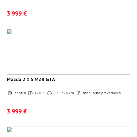
3 999 €
Mazda 2 1.5 MZR GTA
benzín
r.2011
136 376 km
manuálna prevodovka
3 999 €