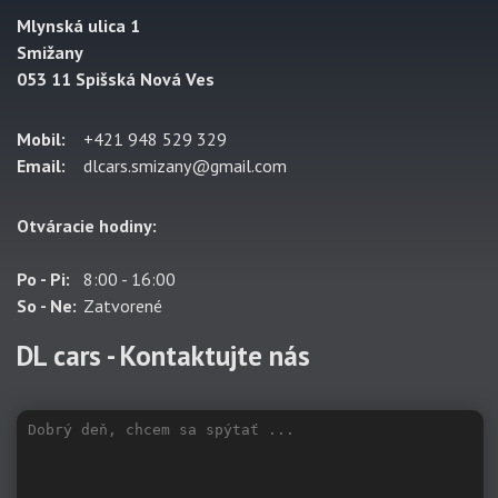
Mlynská ulica 1
Smižany
053 11 Spišská Nová Ves
Mobil:
+421 948 529 329
Email:
dlcars.smizany@gmail.com
Otváracie hodiny:
Po - Pi:
8:00 - 16:00
So - Ne:
Zatvorené
DL cars - Kontaktujte nás