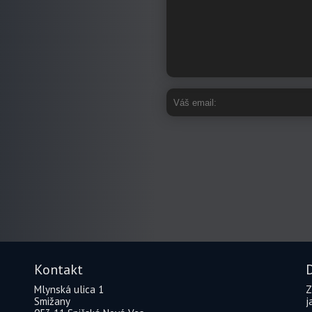
Kontakt
D
Mlynská ulica 1
Z
Smižany
j