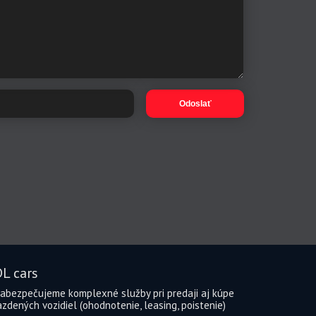
Odoslať
L cars
abezpečujeme komplexné služby pri predaji aj kúpe
azdených vozidiel (ohodnotenie, leasing, poistenie)