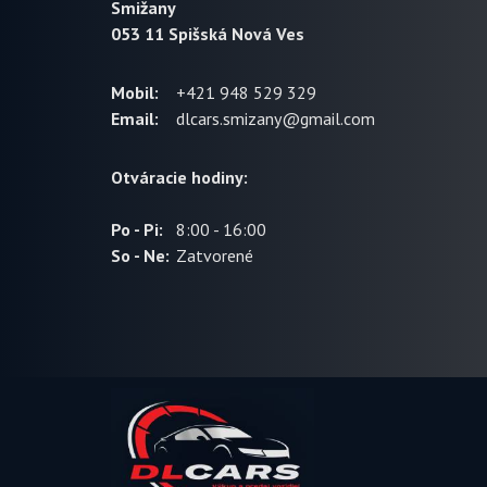
Smižany
053 11 Spišská Nová Ves
Mobil:
+421 948 529 329
Email:
dlcars.smizany@gmail.com
Otváracie hodiny:
Po - Pi:
8:00 - 16:00
So - Ne:
Zatvorené